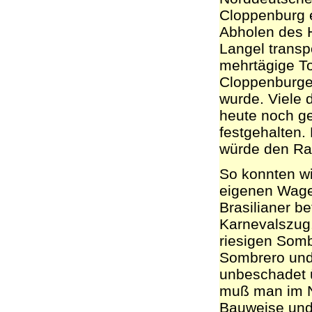
Cloppenburg 
Abholen des H
Langel transpo
mehrtägige Tou
Cloppenburge
wurde. Viele d
heute noch ge
festgehalten.
würde den Ra
So konnten wi
eigenen Wage
Brasilianer b
Karnevalszug
riesigen Somb
Sombrero und
unbeschadet 
muß man im N
Bauweise und 