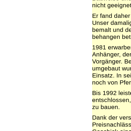
nicht geeignet
Er fand dahe
Unser damali
bemalt und d
behangen bete
1981 erwarbe
Anhänger, der
Vorgänger. Be
umgebaut wurd
Einsatz. In s
noch von Pfe
Bis 1992 leist
entschlossen,
zu bauen.
Dank der ver
Preisnachläss