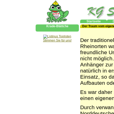
Startseite
Krade-Blättche
Der Traum vom eigen
Der tradition
Stimmen Sie für uns!
Rheinorten wa
freundliche U
nicht möglich
Anhänger zur
natürlich in e
Einsatz, so d
Aufbauten ode
Es war daher 
einen eigene
Durch verwand
Norddeutsche