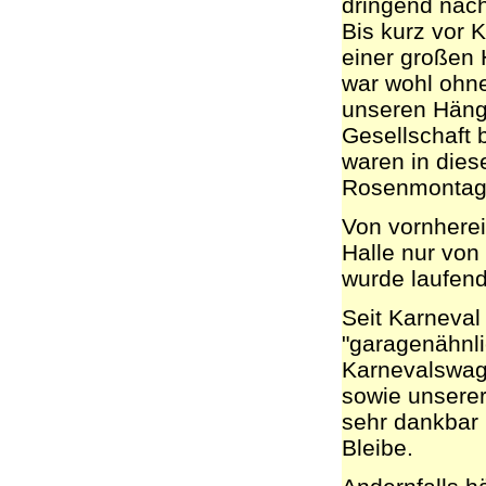
dringend nac
Bis kurz vor 
einer großen 
war wohl ohne
unseren Hänge
Gesellschaft 
waren in dies
Rosenmontags
Von vornherei
Halle nur von
wurde laufen
Seit Karneval
"garagenähnli
Karnevalswag
sowie unserer
sehr dankbar 
Bleibe.